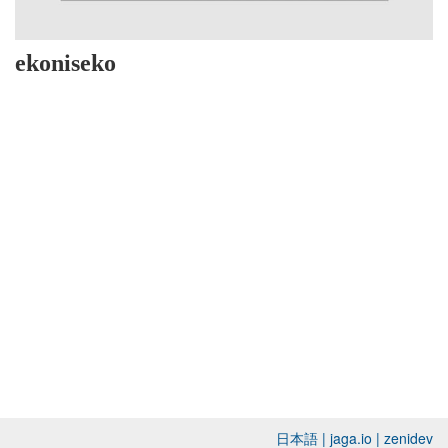
ekoniseko
日本語
|
jaga.io
|
zenidev