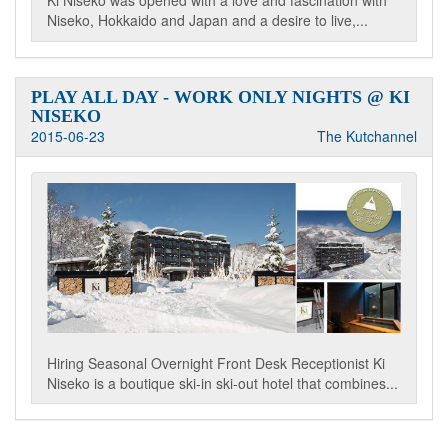
Ki Niseko was opened with a love and fascination with
Niseko, Hokkaido and Japan and a desire to live,...
PLAY ALL DAY - WORK ONLY NIGHTS @ KI
NISEKO
2015-06-23
The Kutchannel
Hiring Seasonal Overnight Front Desk Receptionist Ki
Niseko is a boutique ski-in ski-out hotel that combines...